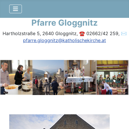
Pfarre Gloggnitz
Hartholzstraße 5, 2640 Gloggnitz, ☎ 02662/42 259, ✉
pfarre.gloggnitz@katholischekirche.at