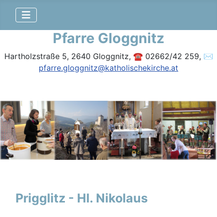
Pfarre Gloggnitz
Hartholzstraße 5, 2640 Gloggnitz, ☎ 02662/42 259, ✉
pfarre.gloggnitz@katholischekirche.at
Prigglitz - Hl. Nikolaus