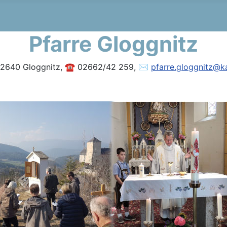
Pfarre Gloggnitz
, 2640 Gloggnitz, ☎ 02662/42 259, ✉
pfarre.gloggnitz@ka