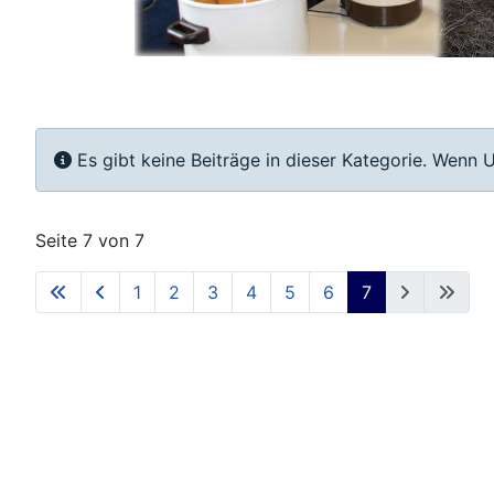
Info
Es gibt keine Beiträge in dieser Kategorie. Wenn 
Seite 7 von 7
1
2
3
4
5
6
7