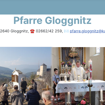
Pfarre Gloggnitz
, 2640 Gloggnitz, ☎ 02662/42 259, ✉
pfarre.gloggnitz@ka