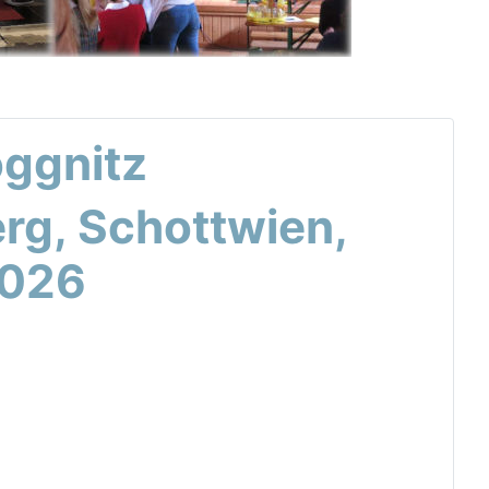
oggnitz
erg, Schottwien,
2026