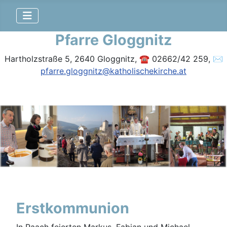
Pfarre Gloggnitz
Hartholzstraße 5, 2640 Gloggnitz, ☎ 02662/42 259, ✉
pfarre.gloggnitz@katholischekirche.at
Erstkommunion