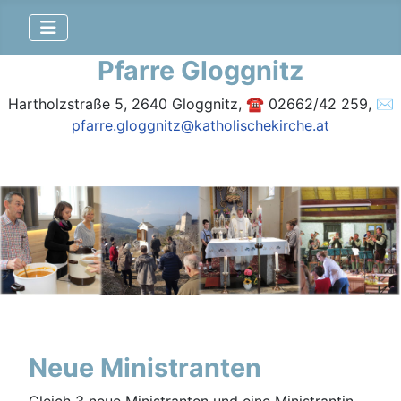
Pfarre Gloggnitz
Hartholzstraße 5, 2640 Gloggnitz, ☎ 02662/42 259, ✉
pfarre.gloggnitz@katholischekirche.at
Neue Ministranten