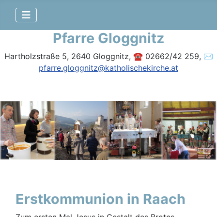
Pfarre Gloggnitz
Hartholzstraße 5, 2640 Gloggnitz, ☎ 02662/42 259, ✉
pfarre.gloggnitz@katholischekirche.at
Erstkommunion in Raach