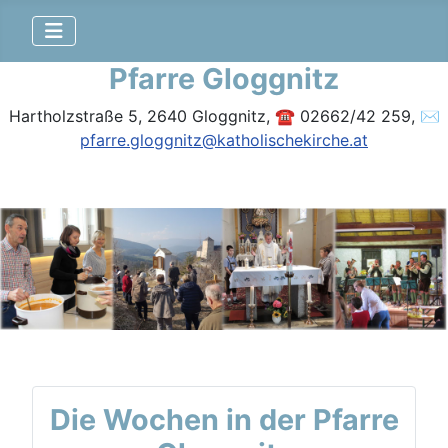
Pfarre Gloggnitz
Hartholzstraße 5, 2640 Gloggnitz, ☎ 02662/42 259, ✉
pfarre.gloggnitz@katholischekirche.at
Die Wochen in der Pfarre