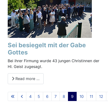
Sei besiegelt mit der Gabe
Gottes
Bei ihrer Firmung wurde 43 jungen Christinnen der
Hl. Geist zugesagt.
Read more …
4
5
6
7
8
9
10
11
12
Seite 9 von 36