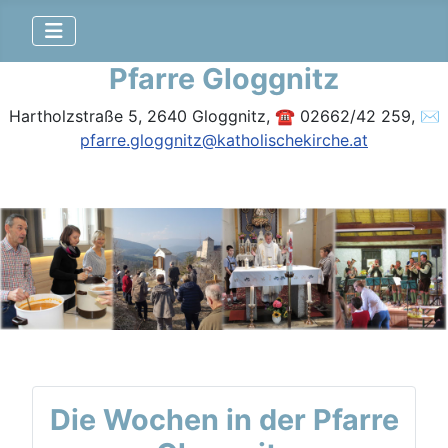
Pfarre Gloggnitz
Hartholzstraße 5, 2640 Gloggnitz, ☎ 02662/42 259, ✉
pfarre.gloggnitz@katholischekirche.at
Die Wochen in der Pfarre