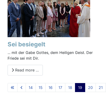
Sei besiegelt
... mit der Gabe Gottes, dem Heiligen Geist. Der
Friede sei mit Dir.
Read more …
14
15
16
17
18
19
20
21
Seite 19 von 36