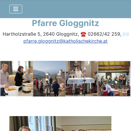
Pfarre Gloggnitz
Hartholzstraße 5, 2640 Gloggnitz, ☎ 02662/42 259, ✉
pfarre.gloggnitz@katholischekirche.at