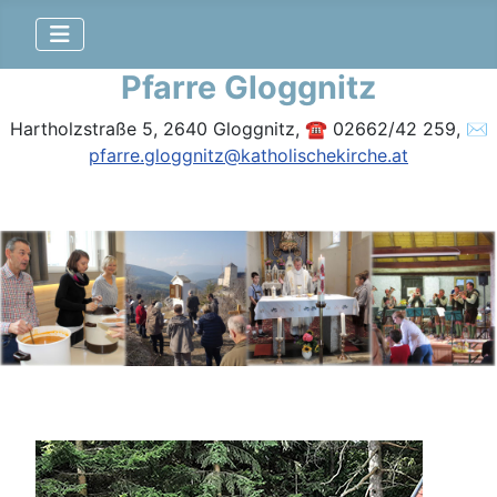
Pfarre Gloggnitz
Hartholzstraße 5, 2640 Gloggnitz, ☎ 02662/42 259, ✉
pfarre.gloggnitz@katholischekirche.at