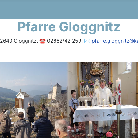
Pfarre Gloggnitz
, 2640 Gloggnitz, ☎ 02662/42 259, ✉
pfarre.gloggnitz@ka